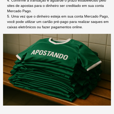
Confirme a transação e aguarde o prazo estabelecido pelo
sites de apostas para o dinheiro ser creditado em sua conta
Mercado Pago.
Uma vez que o dinheiro esteja em sua conta Mercado Pago,
você pode utilizar um cartão pré-pago para realizar saques em
caixas eletrônicos ou fazer pagamentos online.