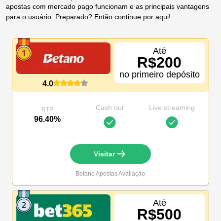
apostas com mercado pago funcionam e as principais vantagens
para o usuário. Preparado? Então continue por aqui!
Até
R$200
no primeiro depósito
4.0
Cash out
Live streaming
RTP
96.40%
Visitar
Betano Apostas
Avaliação
Até
R$500