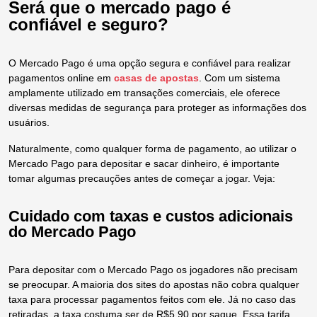
Será que o mercado pago é
confiável e seguro?
O Mercado Pago é uma opção segura e confiável para realizar
pagamentos online em
casas de apostas
. Com um sistema
amplamente utilizado em transações comerciais, ele oferece
diversas medidas de segurança para proteger as informações dos
usuários.
Naturalmente, como qualquer forma de pagamento, ao utilizar o
Mercado Pago para depositar e sacar dinheiro, é importante
tomar algumas precauções antes de começar a jogar. Veja:
Cuidado com taxas e custos adicionais
do Mercado Pago
Para depositar com o Mercado Pago os jogadores não precisam
se preocupar. A maioria dos sites do apostas não cobra qualquer
taxa para processar pagamentos feitos com ele. Já no caso das
retiradas, a taxa costuma ser de R$5,90 por saque. Essa tarifa