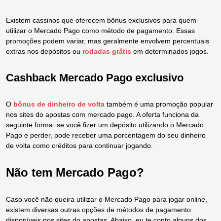
Existem cassinos que oferecem bônus exclusivos para quem
utilizar o Mercado Pago como método de pagamento. Essas
promoções podem variar, mas geralmente envolvem percentuais
extras nos depósitos ou
rodadas grátis
em determinados jogos.
Cashback Mercado Pago exclusivo
O
bônus de dinheiro de volta
também é uma promoção popular
nos sites do apostas com mercado pago. A oferta funciona da
seguinte forma: se você fizer um depósito utilizando o Mercado
Pago e perder, pode receber uma porcentagem do seu dinheiro
de volta como créditos para continuar jogando.
Não tem Mercado Pago?
Caso você não queira utilizar o Mercado Pago para jogar online,
existem diversas outras opções de métodos de pagamento
disponíveis nos sites do apostas. Abaixo, eu te conto alguns dos