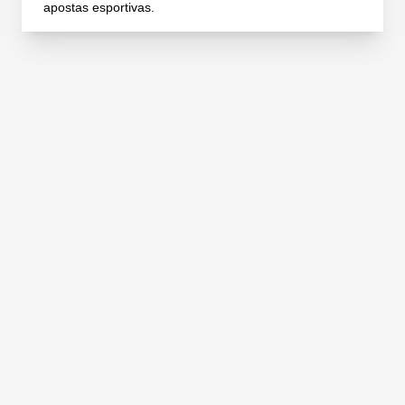
apostas esportivas.