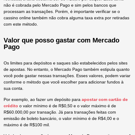
não é cobrada pelo Mercado Pago e sim pelos bancos que
processam as transações. Porém, é importante verificar se o
cassino online também não cobra alguma taxa extra por retiradas
com este método.
Valor que posso gastar com Mercado
Pago
Os limites para depósitos e saques são estabelecidos pelos sites
de apostas. No entanto, o Mercado Pago também estipula quanto
você pode gastar nessas transações. Esses valores, podem variar
conforme o método que você escolher para adicionar fundos à
sua conta.
Por exemplo, ao fazer um depósito para
apostar com cartão de
crédito
o valor mínimo é de R$0,50 e o valor máximo é de
R$60.000,00 por transação. Já para transações feitas com
emissão de boleto bancário, o valor mínimo é de R$4,00 e o
máximo é de R$100 mil.