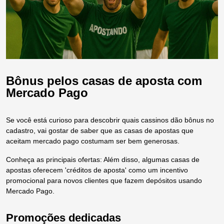
Bônus pelos casas de aposta com
Mercado Pago
Se você está curioso para descobrir quais cassinos dão bônus no
cadastro, vai gostar de saber que as casas de apostas que
aceitam mercado pago costumam ser bem generosas.
Conheça as principais ofertas: Além disso, algumas casas de
apostas oferecem 'créditos de aposta' como um incentivo
promocional para novos clientes que fazem depósitos usando
Mercado Pago.
Promoções dedicadas