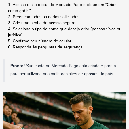
Acesse o site oficial do Mercado Pago e clique em “Criar
conta grátis”.
Preencha todos os dados solicitados.
Crie uma senha de acesso segura.
Selecione o tipo de conta que deseja criar (pessoa física ou
jurídica).
Confirme seu número de celular.
Responda às perguntas de segurança.
Pronto!
Sua conta no Mercado Pago está criada e pronta
para ser utilizada nos melhores sites de apostas do país.