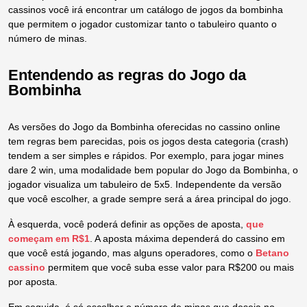
cassinos você irá encontrar um catálogo de jogos da bombinha
que permitem o jogador customizar tanto o tabuleiro quanto o
número de minas.
Entendendo as regras do Jogo da
Bombinha
As versões do Jogo da Bombinha oferecidas no cassino online
tem regras bem parecidas, pois os jogos desta categoria (crash)
tendem a ser simples e rápidos. Por exemplo, para jogar mines
dare 2 win, uma modalidade bem popular do Jogo da Bombinha, o
jogador visualiza um tabuleiro de 5x5. Independente da versão
que você escolher, a grade sempre será a área principal do jogo.
À esquerda, você poderá definir as opções de aposta,
que
começam em R$1
. A aposta máxima dependerá do cassino em
que você está jogando, mas alguns operadores, como o
Betano
cassino
permitem que você suba esse valor para R$200 ou mais
por aposta.