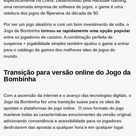
especificamente na China. Desenvolvido pela Hacksaw Gaming,
uma renomada empresa de software de jogos, o game é uma
releitura dos jogos de fliperama da década de 90.
Por ser um jogo aleatório e com um bom investimento de volta, o
Jogo da Bombinha
tornou-se rapidamente uma opção popular
entre os jogadores de cassino. A combinação perfeita de
suspense + jogabilidade simples também ajudou o game a entrar
para o catálogo de games dos melhores sites de jogos do
mundo.
Transição para versão online do Jogo da
Bombinha
Com a ascensão da internet e o avanço das tecnologias digitais, o
Jogo da Bombinha fez uma transição suave para os sites de
apostas e plataformas de jogo online. O novo formato do jogo
manteve todas as características emocionantes da versão original,
adicionando conveniência e acessibilidade para os jogadores
desfrutarem das apostas a qualquer hora e em qualquer lugar.