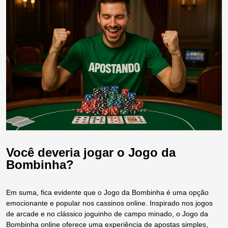
Você deveria jogar o Jogo da
Bombinha?
Em suma, fica evidente que o Jogo da Bombinha é uma opção
emocionante e popular nos cassinos online. Inspirado nos jogos
de arcade e no clássico joguinho de campo minado, o Jogo da
Bombinha online oferece uma experiência de apostas simples,