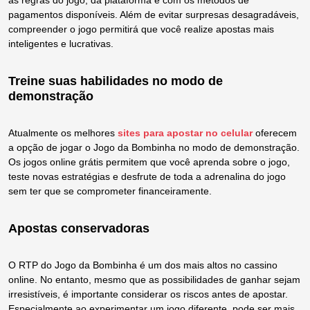
as regras do jogo, da plataforma e com os métodos de
pagamentos disponíveis. Além de evitar surpresas desagradáveis,
compreender o jogo permitirá que você realize apostas mais
inteligentes e lucrativas.
Treine suas habilidades no modo de
demonstração
Atualmente os melhores
sites para apostar no celular
oferecem
a opção de jogar o Jogo da Bombinha no modo de demonstração.
Os jogos online grátis permitem que você aprenda sobre o jogo,
teste novas estratégias e desfrute de toda a adrenalina do jogo
sem ter que se comprometer financeiramente.
Apostas conservadoras
O RTP do Jogo da Bombinha é um dos mais altos no cassino
online. No entanto, mesmo que as possibilidades de ganhar sejam
irresistíveis, é importante considerar os riscos antes de apostar.
Especialmente ao experimentar um jogo diferente, pode ser mais