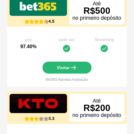
Até
R$500
no primeiro depósito
4.5
cash out
Streaming
RTP
97.40%
Visitar
Bet365 Apostas
Avaliação
Até
R$200
no primeiro depósito
3.3