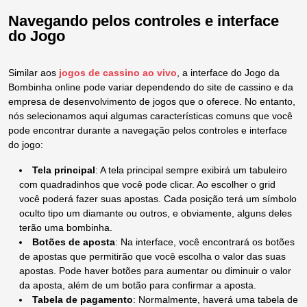
Navegando pelos controles e interface
do Jogo
Similar aos
jogos de cassino ao vivo
, a interface do Jogo da
Bombinha online pode variar dependendo do site de cassino e da
empresa de desenvolvimento de jogos que o oferece. No entanto,
nós selecionamos aqui algumas características comuns que você
pode encontrar durante a navegação pelos controles e interface
do jogo:
Tela principal
: A tela principal sempre exibirá um tabuleiro
com quadradinhos que você pode clicar. Ao escolher o grid
você poderá fazer suas apostas. Cada posição terá um símbolo
oculto tipo um diamante ou outros, e obviamente, alguns deles
terão uma bombinha.
Botões de aposta
: Na interface, você encontrará os botões
de apostas que permitirão que você escolha o valor das suas
apostas. Pode haver botões para aumentar ou diminuir o valor
da aposta, além de um botão para confirmar a aposta.
Tabela de pagamento
: Normalmente, haverá uma tabela de