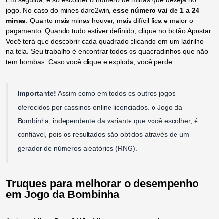
Em seguida, é só escolher o número de minas que deseja no
jogo. No caso do mines dare2win,
esse número vai de 1 a 24
minas
. Quanto mais minas houver, mais difícil fica e maior o
pagamento. Quando tudo estiver definido, clique no botão Apostar.
Você terá que descobrir cada quadrado clicando em um ladrilho
na tela. Seu trabalho é encontrar todos os quadradinhos que não
tem bombas. Caso você clique e exploda, você perde.
Importante!
Assim como em todos os outros jogos
oferecidos por cassinos online licenciados, o Jogo da
Bombinha, independente da variante que você escolher, é
confiável, pois os resultados são obtidos através de um
gerador de números aleatórios (RNG).
Truques para melhorar o desempenho
em Jogo da Bombinha