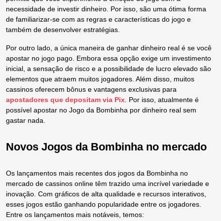
necessidade de investir dinheiro. Por isso, são uma ótima forma
de familiarizar-se com as regras e características do jogo e
também de desenvolver estratégias.
Por outro lado, a única maneira de ganhar dinheiro real é se você
apostar no jogo pago. Embora essa opção exige um investimento
inicial, a sensação de risco e a possibilidade de lucro elevado são
elementos que atraem muitos jogadores. Além disso, muitos
cassinos oferecem bônus e vantagens exclusivas para
apostadores que depositam via Pix
. Por isso, atualmente é
possível apostar no Jogo da Bombinha por dinheiro real sem
gastar nada.
Novos Jogos da Bombinha no mercado
Os lançamentos mais recentes dos jogos da Bombinha no
mercado de cassinos online têm trazido uma incrível variedade e
inovação. Com gráficos de alta qualidade e recursos interativos,
esses jogos estão ganhando popularidade entre os jogadores.
Entre os lançamentos mais notáveis, temos: