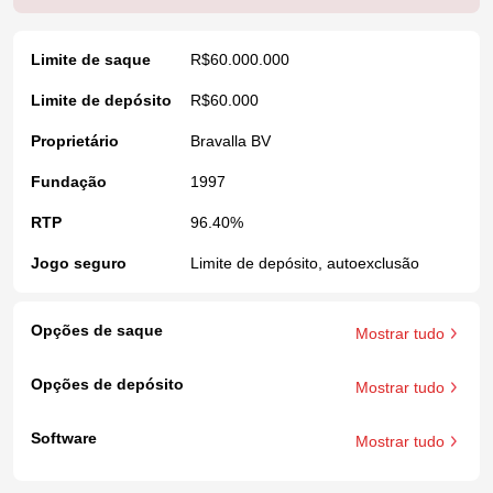
Limite de saque
R$60.000.000
Limite de depósito
R$60.000
Proprietário
Bravalla BV
Fundação
1997
RTP
96.40%
Jogo seguro
Limite de depósito, autoexclusão
Opções de saque
Mostrar tudo
Opções de depósito
Mostrar tudo
Software
Mostrar tudo