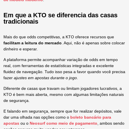
Em que a KTO se diferencia das casas
tradicionais
Mais do que odds competitivas, a KTO oferece recursos que
facilitam a leitura do mercado
. Aqui, não é apenas sobre colocar
dinheiro e esperar.
A plataforma permite acompanhar variação de odds em tempo
real, com ferramentas de estatísticas integradas e excelente
fluidez de navegação. Tudo isso pesa a favor quando você precisa
fazer
ajustes em apostas durante o jogo
.
Diferente de casas que travam ou limitam jogadores lucrativos, a
KTO é bem mais aberta, mesmo com algumas limitações naturais
de segurança.
E falando em segurança, sempre que for realizar depósitos, vale
dar uma olhada nas opções como o
boleto bancário para
apostas
ou o
Neosurf como meio de pagamento
, ambos sendo