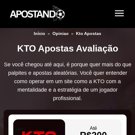
Início
»
Opiniao
»
Kto Apostas
KTO Apostas
Avaliação
Se você chegou até aqui, é porque quer mais do que
palpites e apostas aleatórias. Você quer entender
como operar em um site como a KTO com a
mentalidade e a estratégia de um jogador
profissional.
Até