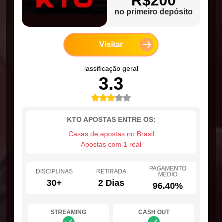
R$200
no primeiro depósito
Visitar
lassificação geral
3.3
KTO APOSTAS
ENTRE OS:
Casas de apostas no Brasil
Apostas com 1 real
PAGAMENTO
DISCIPLINAS
RETIRADA
MÉDIO
30+
2 Dias
96.40%
STREAMING
CASH OUT