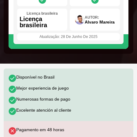
Licença brasileira
AUTOR:
Licença
Alvaro Mareira
brasileira
Atualização:
28 De Junho De 2025
Disponível no Brasil
Mejor experiencia de juego
Numerosas formas de pago
Excelente atención al cliente
Pagamento em 48 horas