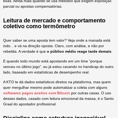
boas. Ainda mais quando se usa métodos que exigem exposição
parcial ou apostas compensatórias.
Leitura de mercado e comportamento
coletivo como termômetro
Quer saber se uma aposta tem valor? Veja onde a manada está
indo... e vá na direção oposta. Claro, com análise, e não por
rebeldia. A verdade é que
o público médio reage tarde demais
.
E quando todo mundo está apostando em um time “porque
venceu no último jogo”, eu já estou cavando no handicap do outro
lado, baseado em estatísticas de desempenho real.
A KTO te dá dados estatísticos diretos na plataforma, mas quem
quer mergulhar mesmo pode automatizar a coleta com alguns
softwares pagos aceitos com Bitcoin
por outras casas. O uso
desses dados, casado com leitura emocional da massa, é o Santo
Graal do apostador profissional.