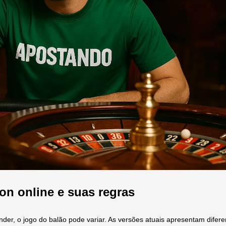
on online e suas regras
er, o jogo do balão pode variar. As versões atuais apresentam difere