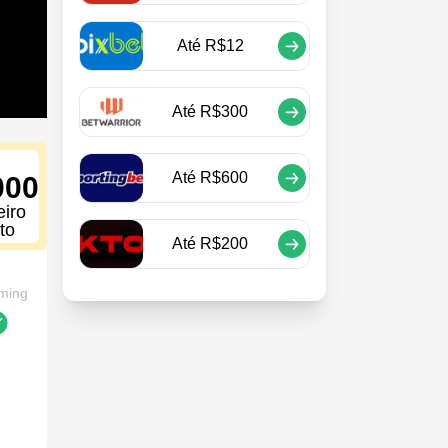
Até
R$12
Até
R$300
Até
R$600
000
eiro
to
Até
R$200
ming