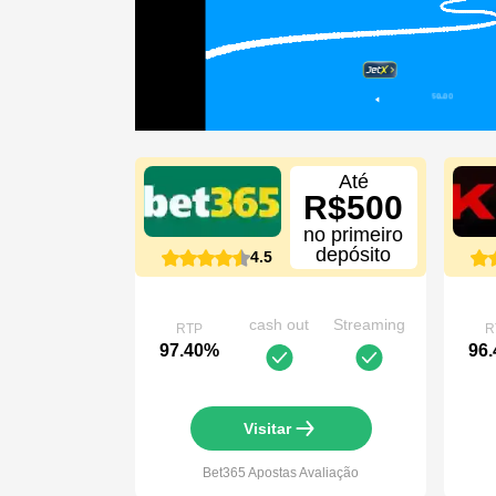
Até
R$500
no primeiro
depósito
4.5
cash out
Streaming
RTP
R
97.40%
96
Visitar
Bet365 Apostas
Avaliação