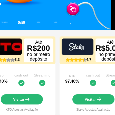
Até
Até
R$200
R$5.
no primeiro
no prim
depósito
depósi
3.3
4.7
cash out
Streaming
cash out
Strea
TP
RTP
.40%
97.40%
Visitar
Visitar
KTO Apostas
Avaliação
Stake Apostas
Avaliação