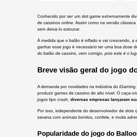
Conhecido por ser um slot game extremamente diver
de cassinos online. Assim como na versão clássica 
sem deixá-lo estourar.
À medida que o balão é inflado e vai crescendo, a
ganhar esse jogo é necessário ter uma boa dose de
do balão de cassino, vem comigo, pois este é o luga
Breve visão geral do jogo d
A demanda por novidades na indústria do iGaming
produzir games de cassino de alto nível. O
caça-ní
jogos tipo crash,
diversas empresas lançaram sua
Por isso, independente do desenvolvedor de slots 
savana com animais bonitos, confete, e muita adren
Popularidade do jogo do Balloo