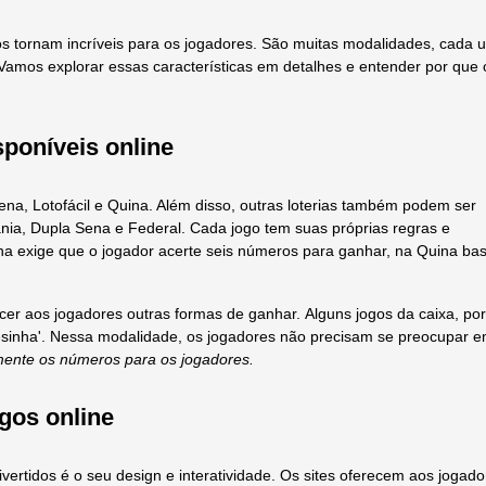
 os tornam incríveis para os jogadores. São muitas modalidades, cada
Vamos explorar essas características em detalhes e entender por que 
sponíveis online
Sena, Lotofácil e Quina. Além disso, outras loterias também podem ser
ia, Dupla Sena e Federal. Cada jogo tem suas próprias regras e
na exige que o jogador acerte seis números para ganhar, na Quina bas
cer aos jogadores outras formas de ganhar. Alguns jogos da caixa, por
sinha'. Nessa modalidade, os jogadores não precisam se preocupar 
mente os números para os jogadores.
gos online
divertidos é o seu design e interatividade. Os sites oferecem aos jogad