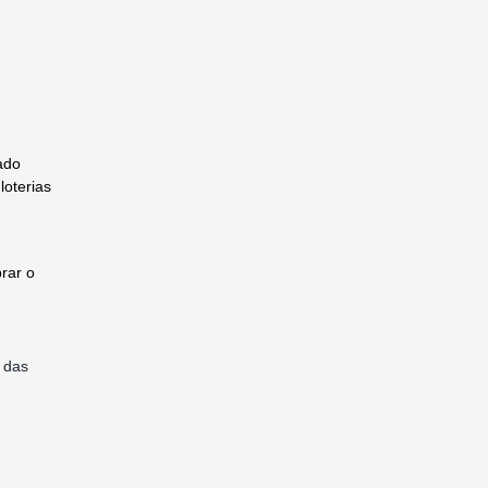
,
,
ado
loterias
prar o
 das