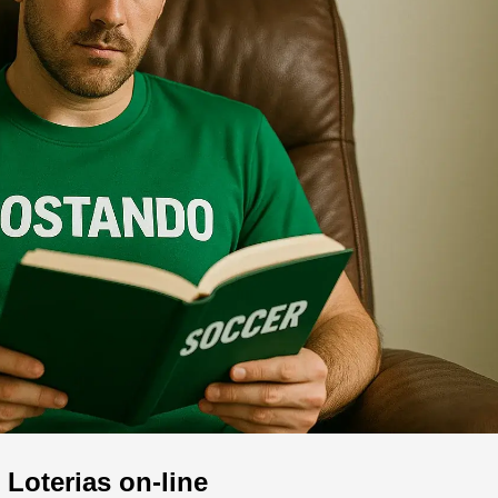
 Loterias on-line