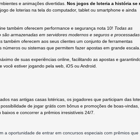
ambientes e animações divertidas.
Nos jogos de loteria a história se 
go de loterias na tela do computador, tablet ou smartphone e ainda
online também oferecem performance e segurança nota 10!
Todas as
ogo são armazenadas em servidores modernos e seguros e processadas
rias também oferecem aos seus clientes um conjunto de ferramentas
es números ou sistemas que permitem fazer apostas em grande escala
áximo de suas experiências online, facilitando as apostas e garantind
e você estiver jogando pela web, iOS ou Android.
izados nas antigas casas lotéricas, os jogadores que participam das lote
possibilidade de jogar grátis com bônus e promoções de boas-vindas,
aixos e concorrer a prêmios irresistíveis 24/7.
 tem a oportunidade de entrar em concursos especiais com prêmios que