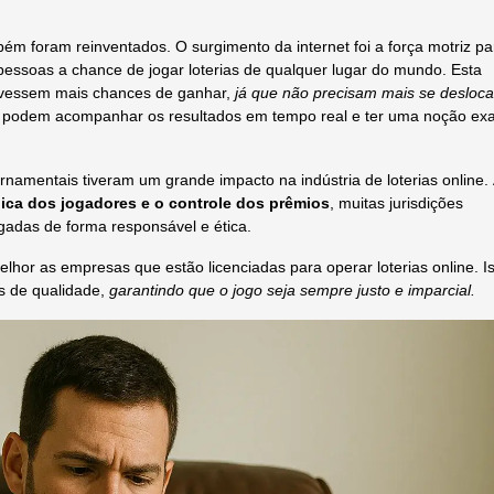
ém foram reinventados. O surgimento da internet foi a força motriz pa
 pessoas a chance de jogar loterias de qualquer lugar do mundo. Esta
tivessem mais chances de ganhar,
já que não precisam mais se desloca
 podem acompanhar os resultados em tempo real e ter uma noção exa
namentais tiveram um grande impacto na indústria de loterias online.
nica dos jogadores e o controle dos prêmios
, muitas jurisdições
ogadas de forma responsável e ética.
lhor as empresas que estão licenciadas para operar loterias online. I
s de qualidade,
garantindo que o jogo seja sempre justo e imparcial.