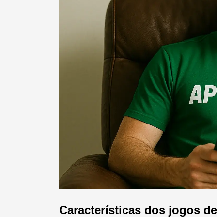
Características dos jogos de