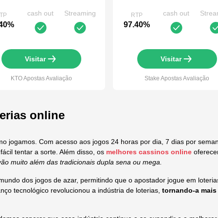
cash out
Streaming
cash out
Strea
TP
RTP
.40%
97.40%
Visitar
Visitar
KTO Apostas
Avaliação
Stake Apostas
Avaliação
erias online
omo jogamos. Com acesso aos jogos 24 horas por dia, 7 dias por sema
ácil tentar a sorte. Além disso, os
melhores cassinos online
oferec
vão muito além das tradicionais dupla sena ou mega.
mundo dos jogos de azar, permitindo que o apostador jogue em loteria
ço tecnológico revolucionou a indústria de loterias,
tornando-a mais