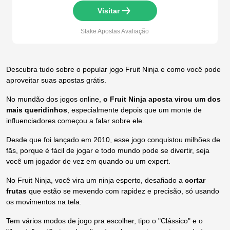
Visitar
Stake Apostas
Avaliação
Descubra tudo sobre o popular jogo Fruit Ninja e como você pode
aproveitar suas apostas grátis.
No mundão dos jogos online,
o Fruit Ninja aposta virou um dos
mais queridinhos
, especialmente depois que um monte de
influenciadores começou a falar sobre ele.
Desde que foi lançado em 2010, esse jogo conquistou milhões de
fãs, porque é fácil de jogar e todo mundo pode se divertir, seja
você um jogador de vez em quando ou um expert.
No Fruit Ninja, você vira um ninja esperto, desafiado a
cortar
frutas
que estão se mexendo com rapidez e precisão, só usando
os movimentos na tela.
Tem vários modos de jogo pra escolher, tipo o "Clássico" e o