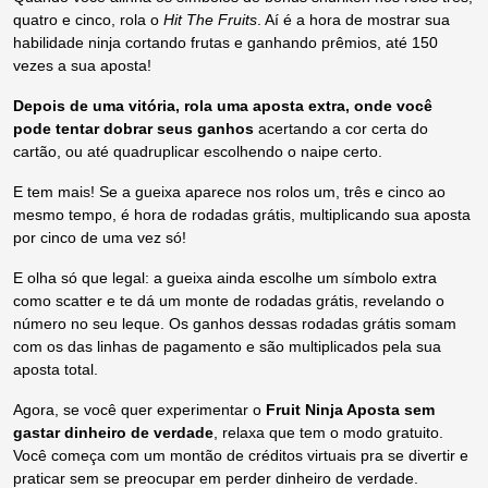
quatro e cinco, rola o
Hit The Fruits
. Aí é a hora de mostrar sua
habilidade ninja cortando frutas e ganhando prêmios, até 150
vezes a sua aposta!
Depois de uma vitória, rola uma aposta extra, onde você
pode tentar dobrar seus ganhos
acertando a cor certa do
cartão, ou até quadruplicar escolhendo o naipe certo.
E tem mais! Se a gueixa aparece nos rolos um, três e cinco ao
mesmo tempo, é hora de rodadas grátis, multiplicando sua aposta
por cinco de uma vez só!
E olha só que legal: a gueixa ainda escolhe um símbolo extra
como scatter e te dá um monte de rodadas grátis, revelando o
número no seu leque. Os ganhos dessas rodadas grátis somam
com os das linhas de pagamento e são multiplicados pela sua
aposta total.
Agora, se você quer experimentar o
Fruit Ninja Aposta sem
gastar dinheiro de verdade
, relaxa que tem o modo gratuito.
Você começa com um montão de créditos virtuais pra se divertir e
praticar sem se preocupar em perder dinheiro de verdade.