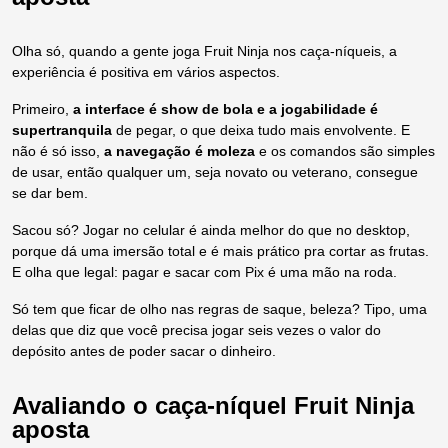
Olha só, quando a gente joga Fruit Ninja nos caça-níqueis, a
experiência é positiva em vários aspectos.
Primeiro,
a interface é show de bola e a jogabilidade é
super
tranquila
de pegar, o que deixa tudo mais envolvente. E
não é só isso,
a navegação é moleza
e os comandos são simples
de usar, então qualquer um, seja novato ou veterano, consegue
se dar bem.
Sacou só? Jogar no celular é ainda melhor do que no desktop,
porque dá uma imersão total e é mais prático pra cortar as frutas.
E olha que legal: pagar e sacar com Pix é uma mão na roda.
Só tem que ficar de olho nas regras de saque, beleza? Tipo, uma
delas que diz que você precisa jogar seis vezes o valor do
depósito antes de poder sacar o dinheiro.
Avaliando o caça-níquel Fruit Ninja
aposta