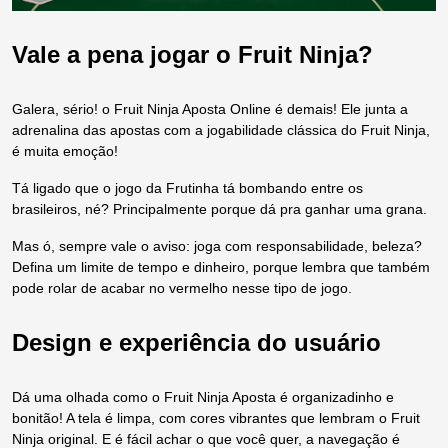
Vale a pena jogar o Fruit Ninja?
Galera, sério! o Fruit Ninja Aposta Online é demais! Ele junta a
adrenalina das apostas com a jogabilidade clássica do Fruit Ninja,
é muita emoção!
Tá ligado que o jogo da Frutinha tá bombando entre os
brasileiros, né? Principalmente porque dá pra ganhar uma grana.
Mas ó, sempre vale o aviso: joga com responsabilidade, beleza?
Defina um limite de tempo e dinheiro, porque lembra que também
pode rolar de acabar no vermelho nesse tipo de jogo.
Design e experiência do usuário
Dá uma olhada como o Fruit Ninja Aposta é organizadinho e
bonitão! A tela é limpa, com cores vibrantes que lembram o Fruit
Ninja original. E é fácil achar o que você quer, a navegação é